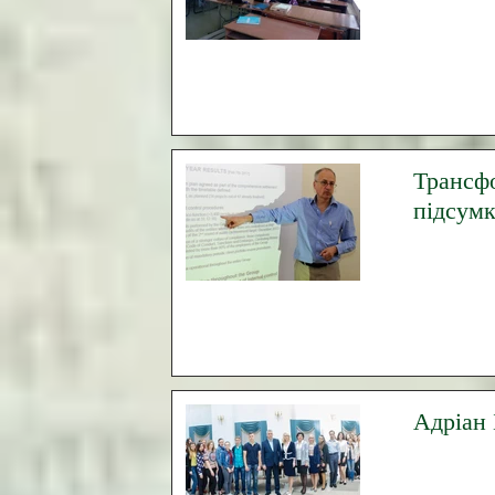
Трансфо
підсумк
Адріан 