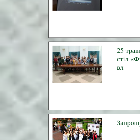
25 трав
стіл «Ф
вл
Запрош