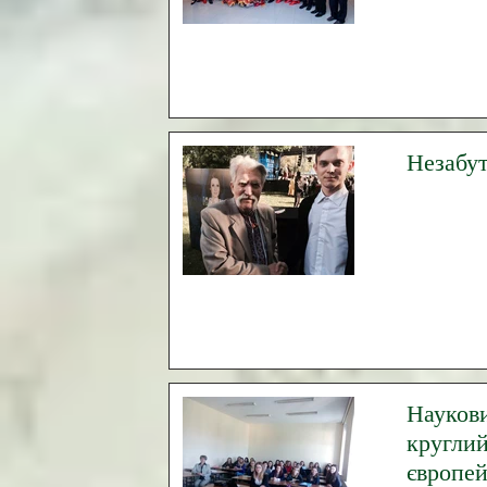
Незабут
Науков
круглий
європей